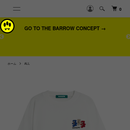
0
GO TO THE BARROW CONCEPT →
熊
ホーム
ALL