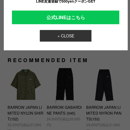
LINE友達登録で500yenクーポンGET
ルなアイテム
公式LINEはこちら
【素材】
コットン100％
× CLOSE
RECOMMENDED ITEM
BARROW JAPAN LI
BARROW GABARDI
BARROW JAPAN LI
MITED NYLON SHIR
NE PANTS (045)
MITED NYRON PAN
T(152)
TS(153)
24,500円(税込26,950
25,000円(税込27,500
円)
29,000円(税込31,900