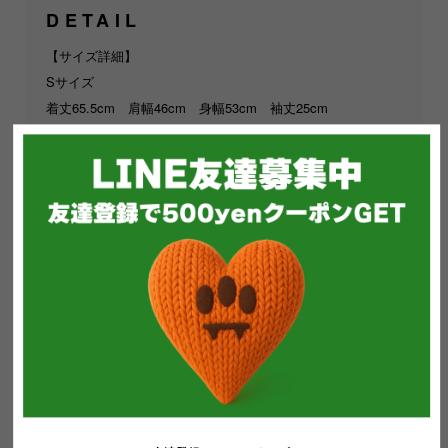
DETAIL
【サイズ詳細】
Sサイズ
着丈65.5cm 肩幅46cm 身幅53cm 袖丈25cm
Mサイズ
着丈66cm 肩幅47cm 身幅53cm 袖丈26cm
Lサイズ
着丈71cm 肩幅50cm 身幅57cm 袖丈27cm
XLサイズ
着丈74cm 肩幅52cm 身幅60cm 袖丈28cm
女性モデル173cm Sサイズ着用
男性モデル185cm Lサイズ着用
【商品説明】
日本限定販売Tシャツ
フロントにはバックヤードベアーズのパッチ。背面がシンプ