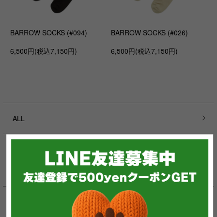
BARROW SOCKS (#094)
BARROW SOCKS (#026)
6,500円(税込7,150円)
6,500円(税込7,150円)
ALL
CATEGORY
NEW